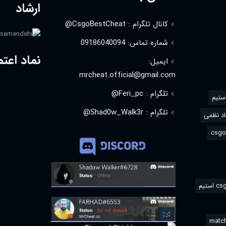
ارشاد
کانال تلگرام : CsgoBestCheat@
شماره تماس: 09186040094
نماد اعتم
ایمیل:
mrcheat.official@gmail.com
تلگرام : Feri_pc@
استیم
تلگرام : Shad0w_Walk3r@
د نظمی
match