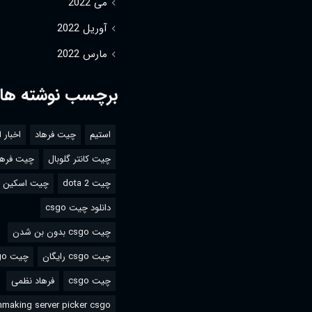
می 2022
آوریل 2022
مارس 2022
برچسب نوشته ها
استیم
چیت فرهاد
اخبار 
چیت کانتر گلوبال
چیت فرها
چیت dota 2
چیت اسکین csgo
دانلود چیت csgo
چیت csgo بدون بن شدن
چیت csgo رایگان
چیت csgo استیم
چیت csgo
فرهاد نظمی
making server picker csgo