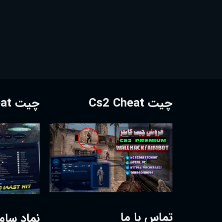
چیت Cs2 Cheat
چیت Dota2 Cheat
تماس با ما
نماد سام