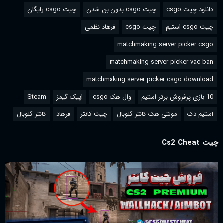
دانلود چیت csgo
چیت csgo بدون بن شدن
چیت csgo رایگان
چیت csgo استیم
چیت csgo
فرهاد نظمی
matchmaking server picker csgo
matchmaking server picker vac ban
matchmaking server picker csgo download
10 بازی پرفروش برتر استیم
وال هک csgo
اپیک گیمز
Steam
استیم دک
مولتی هک کانتر گلوبال
چیت کانتر
فرهاد
کانتر گلوبال
چیت Cs2 Cheat