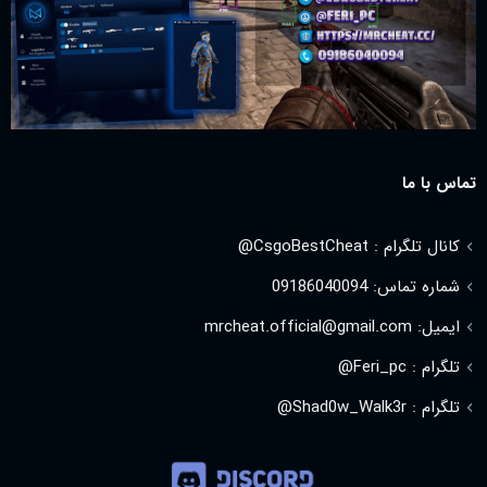
تماس با ما
کانال تلگرام : CsgoBestCheat@
شماره تماس: 09186040094
ایمیل: mrcheat.official@gmail.com
تلگرام : Feri_pc@
تلگرام : Shad0w_Walk3r@