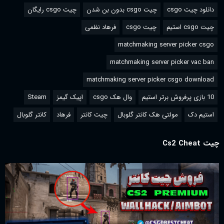
دانلود چیت csgo
چیت csgo بدون بن شدن
چیت csgo رایگان
چیت csgo استیم
چیت csgo
فرهاد نظمی
matchmaking server picker csgo
matchmaking server picker vac ban
matchmaking server picker csgo download
10 بازی پرفروش برتر استیم
وال هک csgo
اپیک گیمز
Steam
استیم دک
مولتی هک کانتر گلوبال
چیت کانتر
فرهاد
کانتر گلوبال
چیت Cs2 Cheat