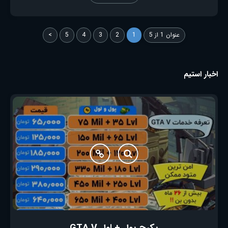
عنوان 1 از 5
1
2
3
4
5
>
اخبار استیم
پکیج پول + لول GTA V