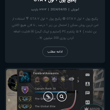
آموزش
2024/04/05
۱۲۷۲۳ بازدید
پکیج پول + لول GTA V 🟢 پکیج پول + لول GTA V 🔻 استفاده از
امن ترین روش ممکن ( احتمال بن زیر 1 درصد , تا الان هیچ اکانتی
بن نشده ) 👨‍💻 پلتفرم PC (استیم و اپیک گیمز) 🆒 قابلیت اضافه
کردن روزی 200 میلیون 🚨...
ادامه مطلب