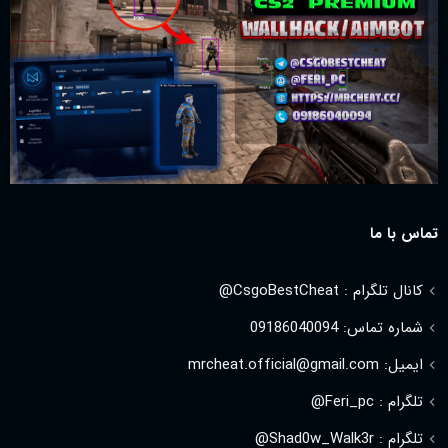
تماس با ما
کانال تلگرام : CsgoBestCheat@
شماره تماس: 09186040094
ایمیل: mrcheat.official@gmail.com
تلگرام : Feri_pc@
تلگرام : Shad0w_Walk3r@