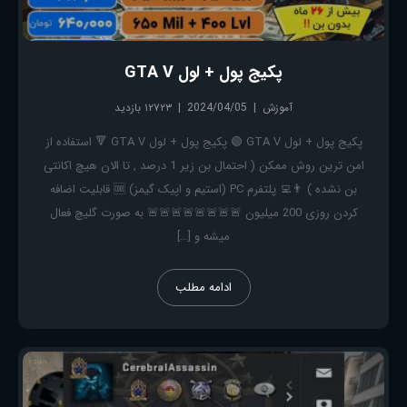
پکیج پول + لول GTA V
آموزش
2024/04/05
۱۲۷۲۳ بازدید
پکیج پول + لول GTA V 🟢 پکیج پول + لول GTA V 🔻 استفاده از
امن ترین روش ممکن ( احتمال بن زیر 1 درصد , تا الان هیچ اکانتی
بن نشده ) 👨‍💻 پلتفرم PC (استیم و اپیک گیمز) 🆒 قابلیت اضافه
کردن روزی 200 میلیون 🚨🚨🚨🚨🚨🚨🚨🚨 به صورت گلیچ فعال
میشه و […]
ادامه مطلب