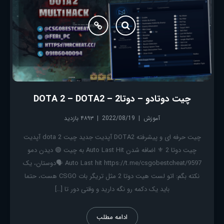
چیت دوتادو – دوتا2 – DOTA 2 – DOTA2
آموزش
2022/08/19
۴۸۹۳ بازدید
چیت حرفه ای و پیشرفته DOTA2 آپدیت جدید چیت dota 2 آپدیت
چیت دوتا 2 ⚜️ اضافه شدن Auto Last Hit به چیت 🟢 دیدن دمو
Auto Last hit https://t.me/csgobestcheat/9597 🗣دوستان، یک
نکته بگم: اتو لست هیت دوتا 2 مثل تریگر بات CSGO هست، حتما
باید یک دکمه رو نگه دارید و وقتی دور تا […]
ادامه مطلب