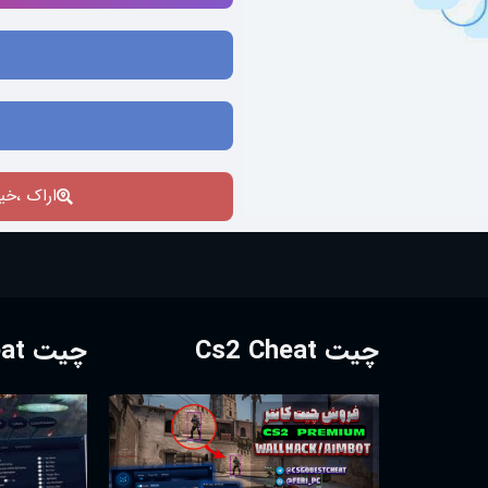
اراک ،خیا
چیت Cs2 Cheat
چیت Dota2 Cheat