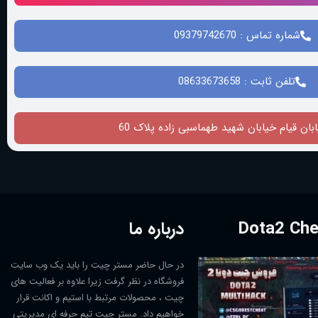
شماره تماس : 09379742670
تلفن ثابت : 08633673658
بان قیام خیابان شهید طهماسبی زاده پلاک 60
درباره ما
در حال حاضر مستر چیت را باید یک وب سایت
فروشگاه در نظر گرفت زیرا علاوه بر فعالیت های
چیت ، محصولات مرتبط با استیم و اکانت قرار
خواهیم داد. مستر چیت تیم حرفه ای مدیریتی