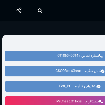
شماره تماس : 09186040094
کانال تلگرام : CSGOBestCheat
پشتیبانی تلگرام : Feri_PC
اینستاگرام : MrCheat.Official