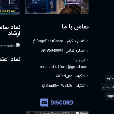
تماس با ما
نماد سام
ارشاد
کانال تلگرام : CsgoBestCheat@
شماره تماس: 09186040094
نماد اعتم
ایمیل:
mrcheat.official@gmail.com
تلگرام : Feri_pc@
استیم
تلگرام : Shad0w_Walk3r@
د نظمی