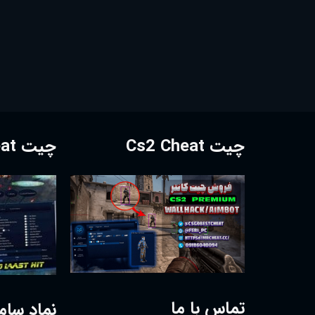
چیت Cs2 Cheat
چیت Dota2 Cheat
تماس با ما
نماد سام