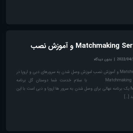
2022/04/
بدون دیدگاه
برنامه Matchmaking Server Picker و آموزش نصب اموزش وصل شدن به سرورهای دبی و اروپا در
کانتر گلوبال Matchmaking Server Picker با سلام خدمت شما دوستان گل برنامه
Matchmaking Server Picker یک برنامه عهالی برای وصل شدن به سرور ها اروپا و دبی است با این
 […]