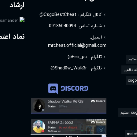
ارشاد
کانال تلگرام : CsgoBestCheat@
شماره تماس: 09186040094
نماد اعتم
ایمیل:
mrcheat.official@gmail.com
تلگرام : Feri_pc@
استیم
تلگرام : Shad0w_Walk3r@
د نظمی
match