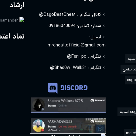
ارشاد
کانال تلگرام : CsgoBestCheat@
شماره تماس: 09186040094
نماد اعتم
ایمیل:
mrcheat.official@gmail.com
تلگرام : Feri_pc@
استیم
تلگرام : Shad0w_Walk3r@
د نظمی
match