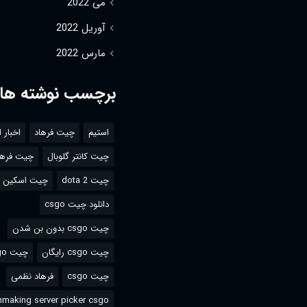
می 2022
آوریل 2022
مارس 2022
برچسب نوشته ها
استیم
چیت فرهاد
اخبار 
چیت کانتر گلوبال
چیت فرها
چیت dota 2
چیت اسکین csgo
دانلود چیت csgo
چیت csgo بدون بن شدن
چیت csgo رایگان
چیت csgo استیم
چیت csgo
فرهاد نظمی
making server picker csgo