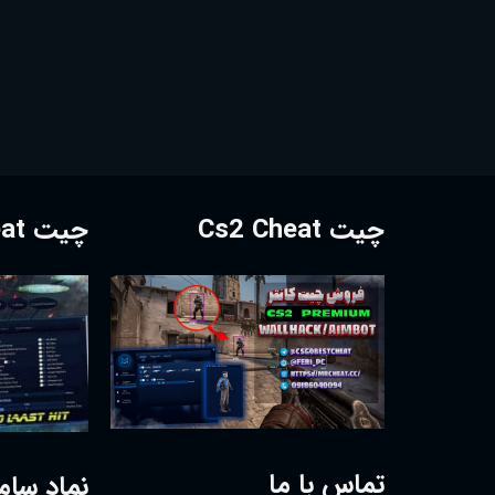
چیت Cs2 Cheat
چیت Dota2 Cheat
تماس با ما
نماد سام