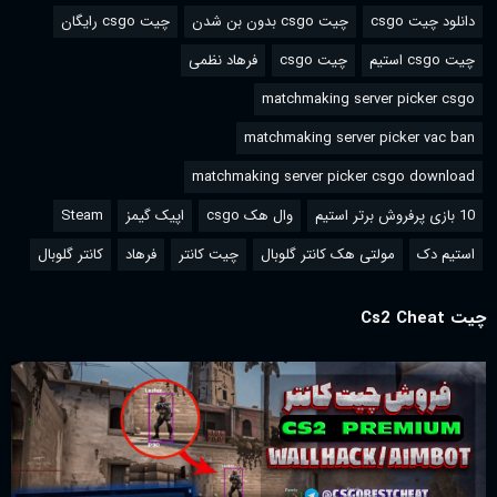
دانلود چیت csgo
چیت csgo بدون بن شدن
چیت csgo رایگان
چیت csgo استیم
چیت csgo
فرهاد نظمی
matchmaking server picker csgo
matchmaking server picker vac ban
matchmaking server picker csgo download
10 بازی پرفروش برتر استیم
وال هک csgo
اپیک گیمز
Steam
استیم دک
مولتی هک کانتر گلوبال
چیت کانتر
فرهاد
کانتر گلوبال
چیت Cs2 Cheat