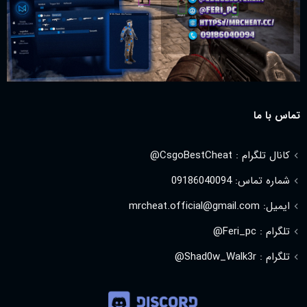
تماس با ما
کانال تلگرام : CsgoBestCheat@
شماره تماس: 09186040094
ایمیل: mrcheat.official@gmail.com
تلگرام : Feri_pc@
تلگرام : Shad0w_Walk3r@