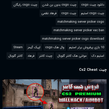
دانلود چیت csgo
چیت csgo بدون بن شدن
چیت csgo رایگان
چیت csgo استیم
چیت csgo
فرهاد نظمی
matchmaking server picker csgo
matchmaking server picker vac ban
matchmaking server picker csgo download
10 بازی پرفروش برتر استیم
وال هک csgo
اپیک گیمز
Steam
استیم دک
مولتی هک کانتر گلوبال
چیت کانتر
فرهاد
کانتر گلوبال
چیت Cs2 Cheat