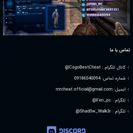
تماس با ما
کانال تلگرام : CsgoBestCheat@
شماره تماس: 09186040094
ایمیل: mrcheat.official@gmail.com
تلگرام : Feri_pc@
تلگرام : Shad0w_Walk3r@