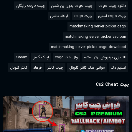
دانلود چیت csgo
چیت csgo بدون بن شدن
چیت csgo رایگان
چیت csgo استیم
چیت csgo
فرهاد نظمی
matchmaking server picker csgo
matchmaking server picker vac ban
matchmaking server picker csgo download
10 بازی پرفروش برتر استیم
وال هک csgo
اپیک گیمز
Steam
استیم دک
مولتی هک کانتر گلوبال
چیت کانتر
فرهاد
کانتر گلوبال
چیت Cs2 Cheat