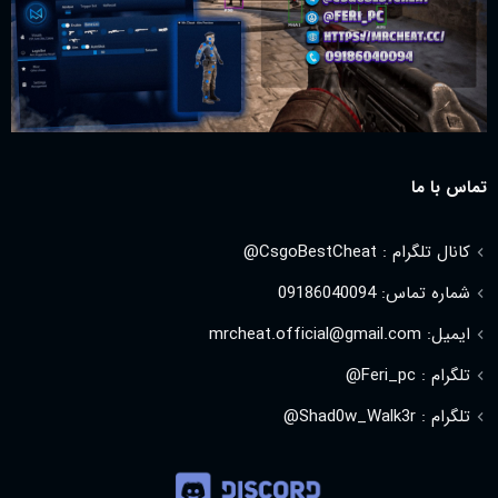
تماس با ما
کانال تلگرام : CsgoBestCheat@
شماره تماس: 09186040094
ایمیل: mrcheat.official@gmail.com
تلگرام : Feri_pc@
تلگرام : Shad0w_Walk3r@