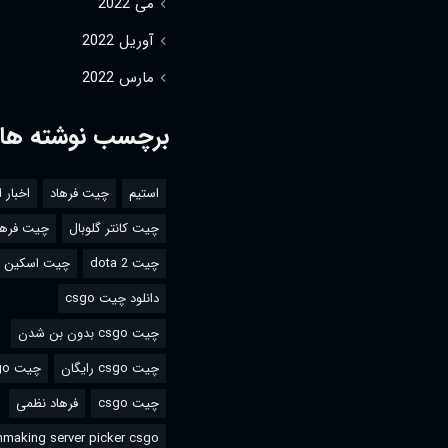
می 2022
آوریل 2022
مارس 2022
برچسب نوشته ها
استیم
چیت فرهاد
اخبار 
چیت کانتر گلوبال
چیت فرها
چیت dota 2
چیت اسکین csgo
دانلود چیت csgo
چیت csgo بدون بن شدن
چیت csgo رایگان
چیت csgo استیم
چیت csgo
فرهاد نظمی
making server picker csgo