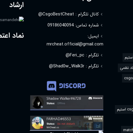
ارشاد
کانال تلگرام : CsgoBestCheat@
شماره تماس: 09186040094
نماد اعتم
ایمیل:
mrcheat.official@gmail.com
تلگرام : Feri_pc@
استیم
تلگرام : Shad0w_Walk3r@
د نظمی
match