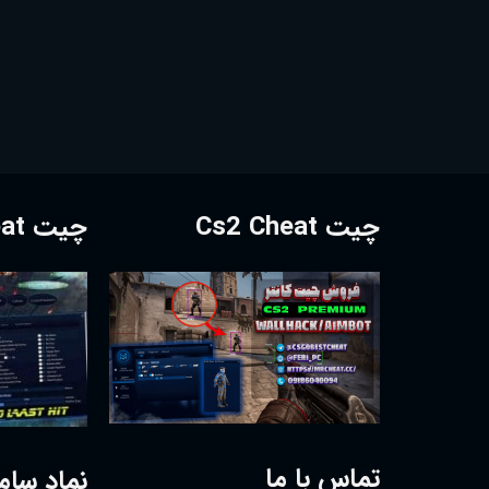
چیت Cs2 Cheat
چیت Dota2 Cheat
تماس با ما
نماد سام