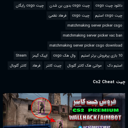
دانلود چیت csgo
چیت csgo بدون بن شدن
چیت csgo رایگان
چیت csgo استیم
چیت csgo
فرهاد نظمی
matchmaking server picker csgo
matchmaking server picker vac ban
matchmaking server picker csgo download
10 بازی پرفروش برتر استیم
وال هک csgo
اپیک گیمز
Steam
استیم دک
مولتی هک کانتر گلوبال
چیت کانتر
فرهاد
کانتر گلوبال
چیت Cs2 Cheat