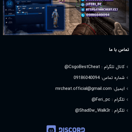
تماس با ما
کانال تلگرام : CsgoBestCheat@
شماره تماس: 09186040094
ایمیل: mrcheat.official@gmail.com
تلگرام : Feri_pc@
تلگرام : Shad0w_Walk3r@