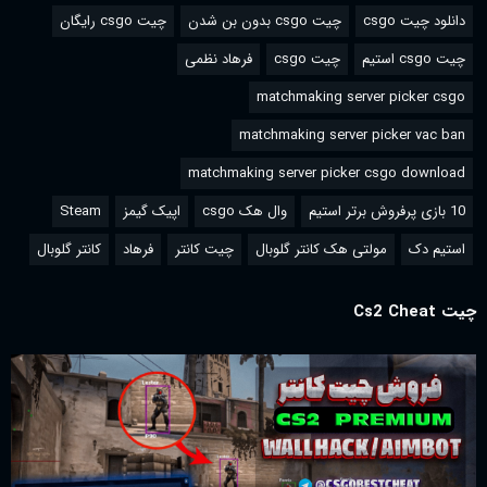
دانلود چیت csgo
چیت csgo بدون بن شدن
چیت csgo رایگان
چیت csgo استیم
چیت csgo
فرهاد نظمی
matchmaking server picker csgo
matchmaking server picker vac ban
matchmaking server picker csgo download
10 بازی پرفروش برتر استیم
وال هک csgo
اپیک گیمز
Steam
استیم دک
مولتی هک کانتر گلوبال
چیت کانتر
فرهاد
کانتر گلوبال
چیت Cs2 Cheat