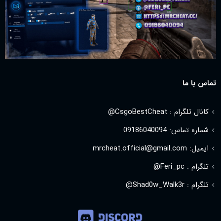
تماس با ما
کانال تلگرام : CsgoBestCheat@
شماره تماس: 09186040094
ایمیل: mrcheat.official@gmail.com
تلگرام : Feri_pc@
تلگرام : Shad0w_Walk3r@