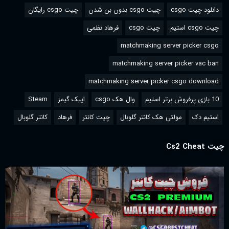
دانلود چیت csgo
چیت csgo بدون بن شدن
چیت csgo رایگان
چیت csgo استیم
چیت csgo
فرهاد نظمی
matchmaking server picker csgo
matchmaking server picker vac ban
matchmaking server picker csgo download
10 بازی پرفروش برتر استیم
وال هک csgo
اپیک گیمز
Steam
استیم دک
مولتی هک کانتر گلوبال
چیت کانتر
فرهاد
کانتر گلوبال
چیت Cs2 Cheat