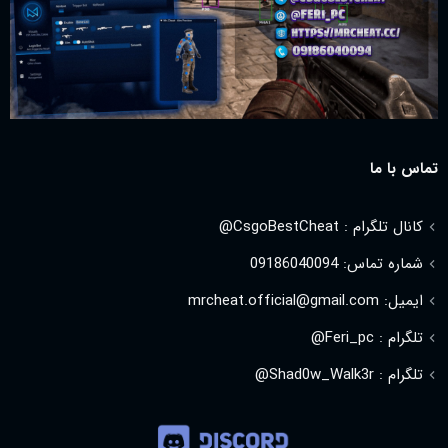
تماس با ما
کانال تلگرام : CsgoBestCheat@
شماره تماس: 09186040094
ایمیل: mrcheat.official@gmail.com
تلگرام : Feri_pc@
تلگرام : Shad0w_Walk3r@