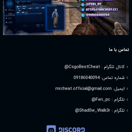
تماس با ما
کانال تلگرام : CsgoBestCheat@
شماره تماس: 09186040094
ایمیل: mrcheat.official@gmail.com
تلگرام : Feri_pc@
تلگرام : Shad0w_Walk3r@