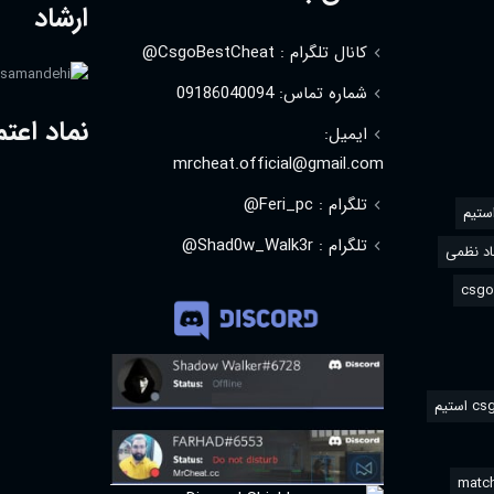
ارشاد
کانال تلگرام : CsgoBestCheat@
شماره تماس: 09186040094
نماد اعتم
ایمیل:
mrcheat.official@gmail.com
تلگرام : Feri_pc@
استیم
تلگرام : Shad0w_Walk3r@
د نظمی
match