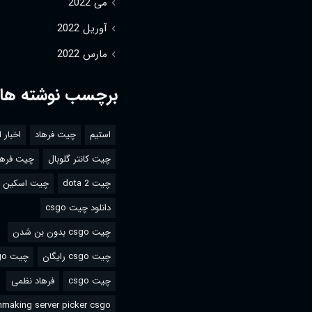
می 2022
آوریل 2022
مارس 2022
برچسب نوشته ها
استیم
چیت فرهاد
اخبار 
چیت کانتر گلوبال
چیت فرها
چیت dota 2
چیت اسکین csgo
دانلود چیت csgo
چیت csgo بدون بن شدن
چیت csgo رایگان
چیت csgo استیم
چیت csgo
فرهاد نظمی
making server picker csgo