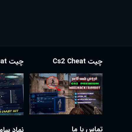
چیت Cs2 Cheat
چیت Dota2 Cheat
تماس با ما
نماد سام