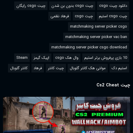
دانلود چیت csgo
چیت csgo بدون بن شدن
چیت csgo رایگان
چیت csgo استیم
چیت csgo
فرهاد نظمی
matchmaking server picker csgo
matchmaking server picker vac ban
matchmaking server picker csgo download
10 بازی پرفروش برتر استیم
وال هک csgo
اپیک گیمز
Steam
استیم دک
مولتی هک کانتر گلوبال
چیت کانتر
فرهاد
کانتر گلوبال
چیت Cs2 Cheat