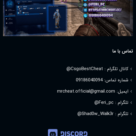
تماس با ما
کانال تلگرام : CsgoBestCheat@
شماره تماس: 09186040094
ایمیل: mrcheat.official@gmail.com
تلگرام : Feri_pc@
تلگرام : Shad0w_Walk3r@