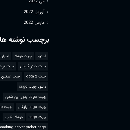
می 2022
آوریل 2022
مارس 2022
برچسب نوشته ها
استیم
چیت فرهاد
اخبار 
چیت کانتر گلوبال
چیت فرها
چیت dota 2
چیت اسکین csgo
دانلود چیت csgo
چیت csgo بدون بن شدن
چیت csgo رایگان
چیت csgo استیم
چیت csgo
فرهاد نظمی
making server picker csgo