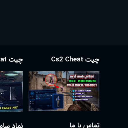
چیت Cs2 Cheat
چیت Dota2 Cheat
تماس با ما
نماد سام