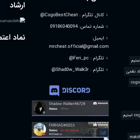
ارشاد
کانال تلگرام : CsgoBestCheat@
شماره تماس: 09186040094
نماد اعتم
ایمیل:
mrcheat.official@gmail.com
تلگرام : Feri_pc@
استیم
تلگرام : Shad0w_Walk3r@
د نظمی
match