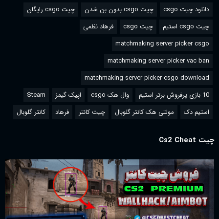
دانلود چیت csgo
چیت csgo بدون بن شدن
چیت csgo رایگان
چیت csgo استیم
چیت csgo
فرهاد نظمی
matchmaking server picker csgo
matchmaking server picker vac ban
matchmaking server picker csgo download
10 بازی پرفروش برتر استیم
وال هک csgo
اپیک گیمز
Steam
استیم دک
مولتی هک کانتر گلوبال
چیت کانتر
فرهاد
کانتر گلوبال
چیت Cs2 Cheat