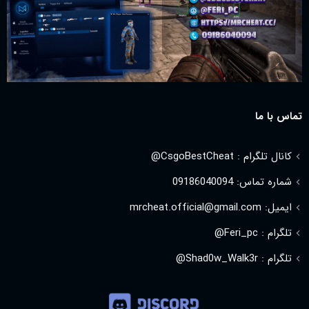
تماس با ما
کانال تلگرام : CsgoBestCheat@
شماره تماس: 09186040094
ایمیل: mrcheat.official@gmail.com
تلگرام : Feri_pc@
تلگرام : Shad0w_Walk3r@