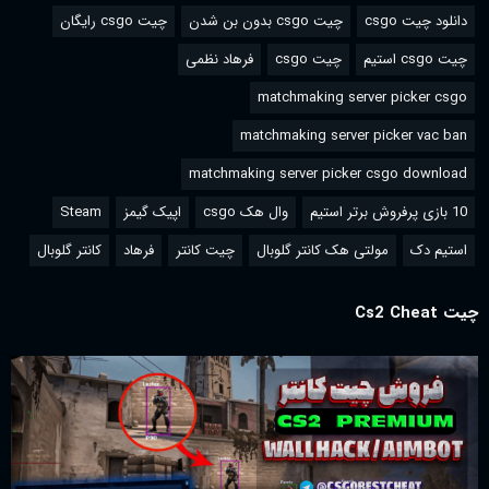
دانلود چیت csgo
چیت csgo بدون بن شدن
چیت csgo رایگان
چیت csgo استیم
چیت csgo
فرهاد نظمی
matchmaking server picker csgo
matchmaking server picker vac ban
matchmaking server picker csgo download
10 بازی پرفروش برتر استیم
وال هک csgo
اپیک گیمز
Steam
استیم دک
مولتی هک کانتر گلوبال
چیت کانتر
فرهاد
کانتر گلوبال
چیت Cs2 Cheat