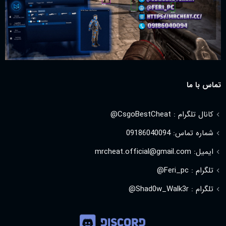
تماس با ما
کانال تلگرام : CsgoBestCheat@
شماره تماس: 09186040094
ایمیل: mrcheat.official@gmail.com
تلگرام : Feri_pc@
تلگرام : Shad0w_Walk3r@