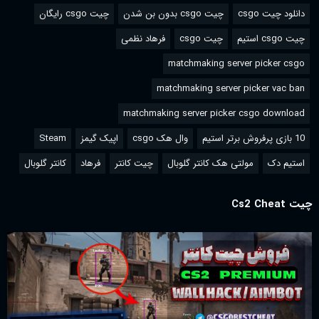
دانلود چیت csgo
چیت csgo بدون بن شدن
چیت csgo رایگان
چیت csgo استیم
چیت csgo
فرهاد نظمی
matchmaking server picker csgo
matchmaking server picker vac ban
matchmaking server picker csgo download
10 بازی پرفروش برتر استیم
وال هک csgo
اپیک گیمز
Steam
استیم دک
مولتی هک کانتر گلوبال
چیت کانتر
فرهاد
کانتر گلوبال
چیت Cs2 Cheat