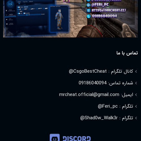
تماس با ما
کانال تلگرام : CsgoBestCheat@
شماره تماس: 09186040094
ایمیل: mrcheat.official@gmail.com
تلگرام : Feri_pc@
تلگرام : Shad0w_Walk3r@