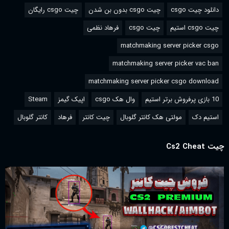
دانلود چیت csgo
چیت csgo بدون بن شدن
چیت csgo رایگان
چیت csgo استیم
چیت csgo
فرهاد نظمی
matchmaking server picker csgo
matchmaking server picker vac ban
matchmaking server picker csgo download
10 بازی پرفروش برتر استیم
وال هک csgo
اپیک گیمز
Steam
استیم دک
مولتی هک کانتر گلوبال
چیت کانتر
فرهاد
کانتر گلوبال
چیت Cs2 Cheat