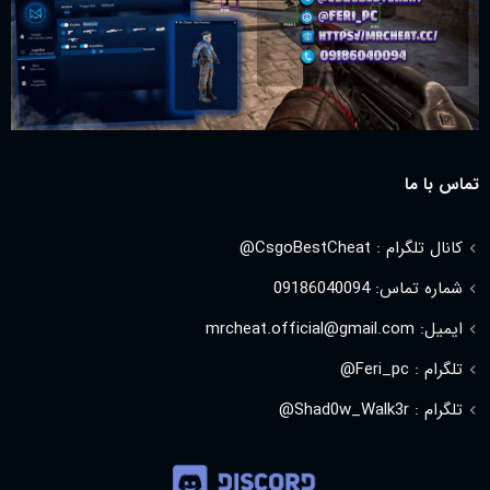
تماس با ما
کانال تلگرام : CsgoBestCheat@
شماره تماس: 09186040094
ایمیل: mrcheat.official@gmail.com
تلگرام : Feri_pc@
تلگرام : Shad0w_Walk3r@