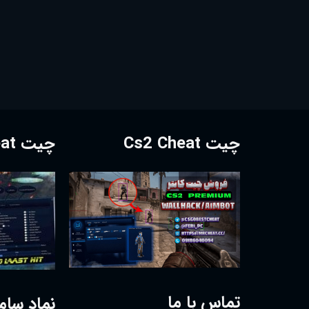
چیت Cs2 Cheat
چیت Dota2 Cheat
تماس با ما
نماد سام