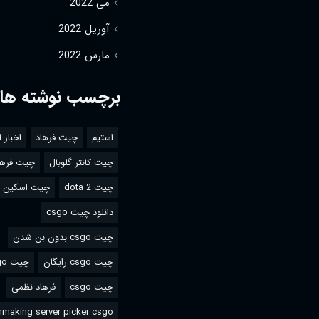
می 2022
آوریل 2022
مارس 2022
برچسب نوشته ها
استیم
چیت فرهاد
اخبار 
چیت کانتر گلوبال
چیت فرها
چیت dota 2
چیت اسکین csgo
دانلود چیت csgo
چیت csgo بدون بن شدن
چیت csgo رایگان
چیت csgo استیم
چیت csgo
فرهاد نظمی
making server picker csgo