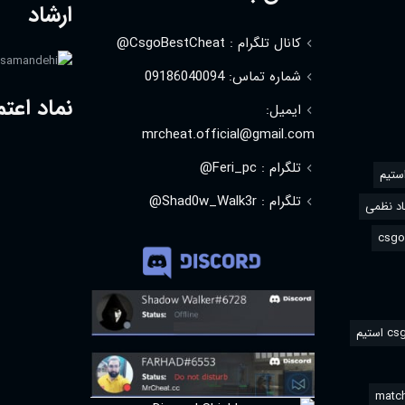
ارشاد
کانال تلگرام : CsgoBestCheat@
شماره تماس: 09186040094
نماد اعتم
ایمیل:
mrcheat.official@gmail.com
تلگرام : Feri_pc@
استیم
تلگرام : Shad0w_Walk3r@
د نظمی
match