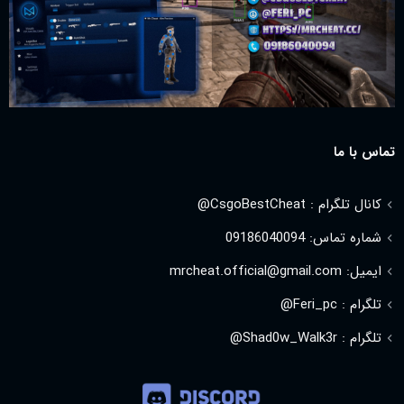
تماس با ما
کانال تلگرام : CsgoBestCheat@
شماره تماس: 09186040094
ایمیل: mrcheat.official@gmail.com
تلگرام : Feri_pc@
تلگرام : Shad0w_Walk3r@