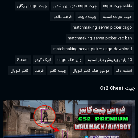
دانلود چیت csgo
چیت csgo بدون بن شدن
چیت csgo رایگان
چیت csgo استیم
چیت csgo
فرهاد نظمی
matchmaking server picker csgo
matchmaking server picker vac ban
matchmaking server picker csgo download
10 بازی پرفروش برتر استیم
وال هک csgo
اپیک گیمز
Steam
استیم دک
مولتی هک کانتر گلوبال
چیت کانتر
فرهاد
کانتر گلوبال
چیت Cs2 Cheat