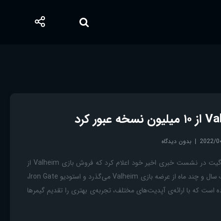
2022/0
بدون دیدگاه
بازی Valheim استودیو آیرون گیت در نشست خبری اخیر خود اعلام کرد که فروش بازی Valheim از
۱۰ میلیون نسخه فراتر رفت. یک سال و چند ماه از عرضه بازی Valheim می‌گذرد و استودیو Iron Gate،
ده است که با ارائه‌ی آپدیت‌های مختلف، تجربه‌ی بهتری را تقدیم گیمرها