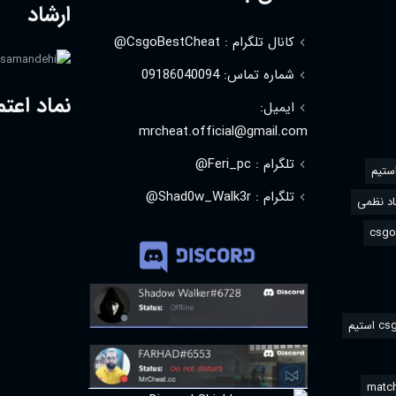
ارشاد
کانال تلگرام : CsgoBestCheat@
شماره تماس: 09186040094
نماد اعتم
ایمیل:
mrcheat.official@gmail.com
تلگرام : Feri_pc@
استیم
تلگرام : Shad0w_Walk3r@
د نظمی
match