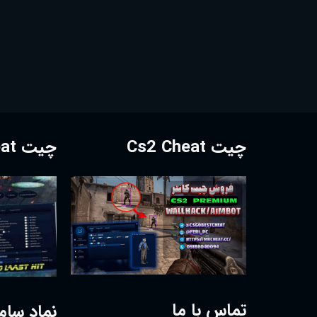
چیت Cs2 Cheat
چیت Dota2 Cheat
تماس با ما
نماد سام