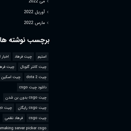
می 2022
آوریل 2022
مارس 2022
برچسب نوشته ها
استیم
چیت فرهاد
اخبار 
چیت کانتر گلوبال
چیت فرها
چیت dota 2
چیت اسکین csgo
دانلود چیت csgo
چیت csgo بدون بن شدن
چیت csgo رایگان
چیت csgo استیم
چیت csgo
فرهاد نظمی
making server picker csgo