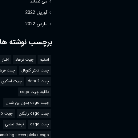
می 2022
آوریل 2022
مارس 2022
برچسب نوشته ها
استیم
چیت فرهاد
اخبار 
چیت کانتر گلوبال
چیت فرها
چیت dota 2
چیت اسکین csgo
دانلود چیت csgo
چیت csgo بدون بن شدن
چیت csgo رایگان
چیت csgo استیم
چیت csgo
فرهاد نظمی
making server picker csgo