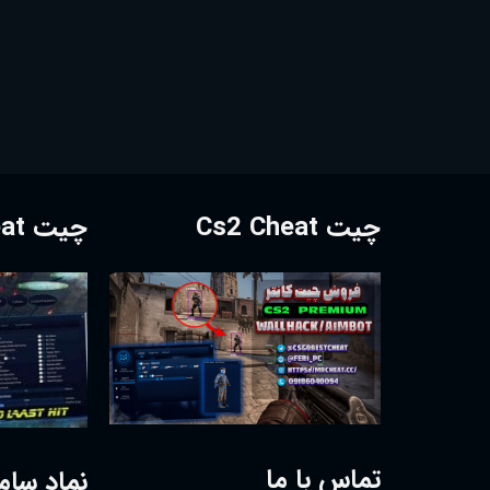
چیت Cs2 Cheat
چیت Dota2 Cheat
تماس با ما
نماد سام