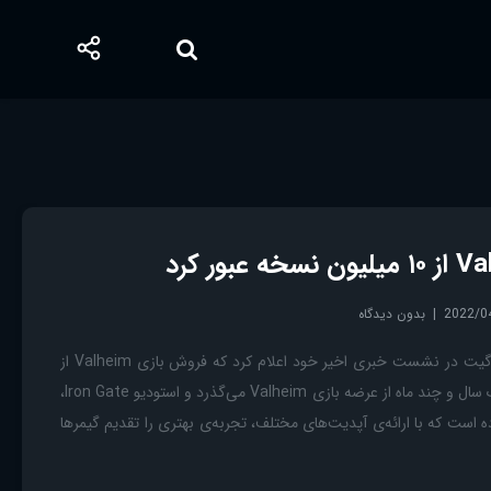
2022/0
بدون دیدگاه
بازی Valheim استودیو آیرون گیت در نشست خبری اخیر خود اعلام کرد که فروش بازی Valheim از
۱۰ میلیون نسخه فراتر رفت. یک سال و چند ماه از عرضه بازی Valheim می‌گذرد و استودیو Iron Gate،
ده است که با ارائه‌ی آپدیت‌های مختلف، تجربه‌ی بهتری را تقدیم گیمرها