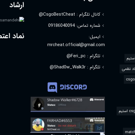
ارشاد
کانال تلگرام : CsgoBestCheat@
شماره تماس: 09186040094
نماد اعتم
ایمیل:
mrcheat.official@gmail.com
تلگرام : Feri_pc@
استیم
تلگرام : Shad0w_Walk3r@
د نظمی
match