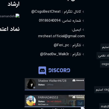
ارشاد
کانال تلگرام : CsgoBestCheat@
شماره تماس: 09186040094
نماد اعتم
ایمیل:
mrcheat.official@gmail.com
تلگرام : Feri_pc@
استیم
تلگرام : Shad0w_Walk3r@
د نظمی
match