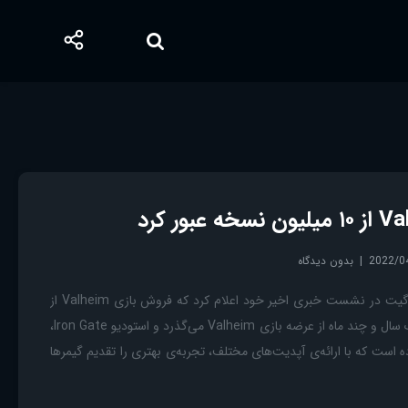
2022/0
بدون دیدگاه
بازی Valheim استودیو آیرون گیت در نشست خبری اخیر خود اعلام کرد که فروش بازی Valheim از
۱۰ میلیون نسخه فراتر رفت. یک سال و چند ماه از عرضه بازی Valheim می‌گذرد و استودیو Iron Gate،
ده است که با ارائه‌ی آپدیت‌های مختلف، تجربه‌ی بهتری را تقدیم گیمرها