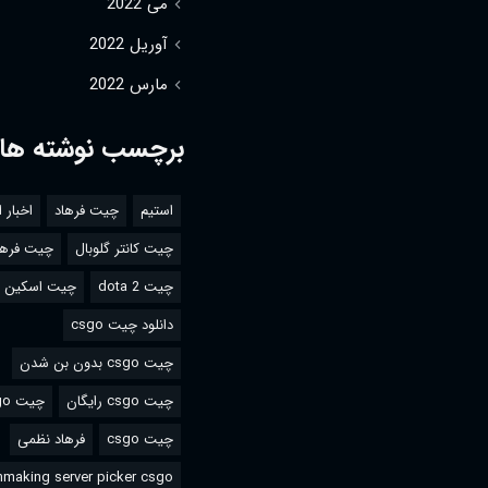
می 2022
آوریل 2022
مارس 2022
برچسب نوشته ها
استیم
چیت فرهاد
اخبار 
چیت کانتر گلوبال
چیت فرها
چیت dota 2
چیت اسکین csgo
دانلود چیت csgo
چیت csgo بدون بن شدن
چیت csgo رایگان
چیت csgo استیم
چیت csgo
فرهاد نظمی
making server picker csgo