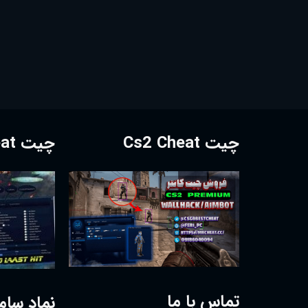
چیت Cs2 Cheat
چیت Dota2 Cheat
تماس با ما
نماد سام