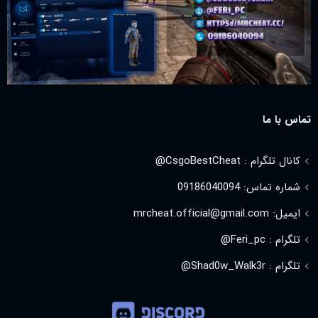
تماس با ما
کانال تلگرام : CsgoBestCheat@
شماره تماس: 09186040094
ایمیل: mrcheat.official@gmail.com
تلگرام : Feri_pc@
تلگرام : Shad0w_Walk3r@