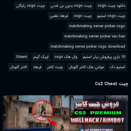
دانلود چیت csgo
چیت csgo بدون بن شدن
چیت csgo رایگان
چیت csgo استیم
چیت csgo
فرهاد نظمی
matchmaking server picker csgo
matchmaking server picker vac ban
matchmaking server picker csgo download
10 بازی پرفروش برتر استیم
وال هک csgo
اپیک گیمز
Steam
استیم دک
مولتی هک کانتر گلوبال
چیت کانتر
فرهاد
کانتر گلوبال
چیت Cs2 Cheat