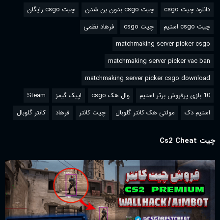
دانلود چیت csgo
چیت csgo بدون بن شدن
چیت csgo رایگان
چیت csgo استیم
چیت csgo
فرهاد نظمی
matchmaking server picker csgo
matchmaking server picker vac ban
matchmaking server picker csgo download
10 بازی پرفروش برتر استیم
وال هک csgo
اپیک گیمز
Steam
استیم دک
مولتی هک کانتر گلوبال
چیت کانتر
فرهاد
کانتر گلوبال
چیت Cs2 Cheat