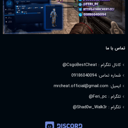
تماس با ما
کانال تلگرام : CsgoBestCheat@
شماره تماس: 09186040094
ایمیل: mrcheat.official@gmail.com
تلگرام : Feri_pc@
تلگرام : Shad0w_Walk3r@