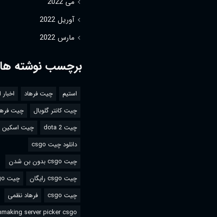
می 2022
آوریل 2022
مارس 2022
برچسب نوشته ها
استیم
چیت فرهاد
اخبار 
چیت کانتر گلوبال
چیت فرها
چیت dota 2
چیت اسکین csgo
دانلود چیت csgo
چیت csgo بدون بن شدن
چیت csgo رایگان
چیت csgo استیم
چیت csgo
فرهاد نظمی
making server picker csgo