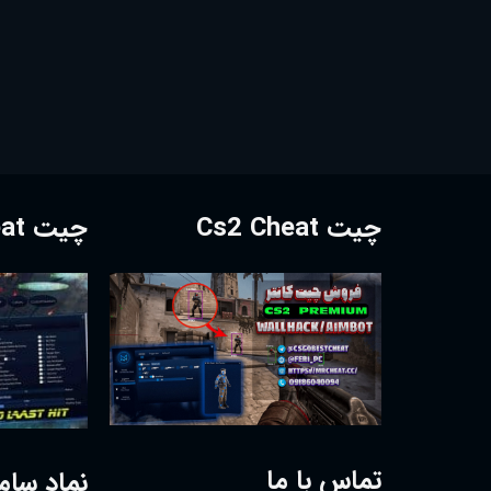
چیت Cs2 Cheat
چیت Dota2 Cheat
تماس با ما
نماد سام