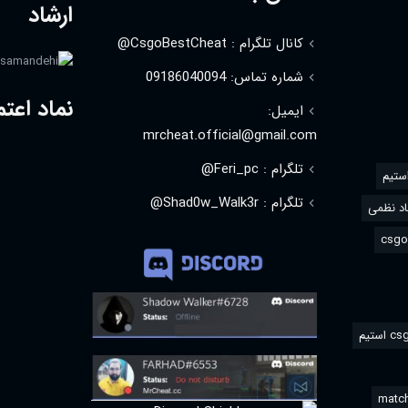
ارشاد
کانال تلگرام : CsgoBestCheat@
شماره تماس: 09186040094
نماد اعتم
ایمیل:
mrcheat.official@gmail.com
تلگرام : Feri_pc@
استیم
تلگرام : Shad0w_Walk3r@
د نظمی
match