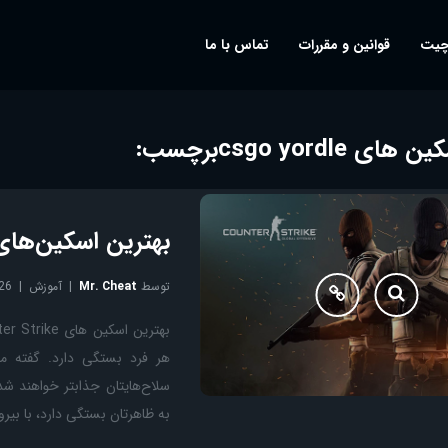
چیت
قوانین و مقررات
تماس با ما
ای csgo yordle
برچسب:
بهترین اسکین‌های بازی rike
توسط
Mr. Cheat
آموزش
26
به ظاهرتان بستگی دارد، با بیر