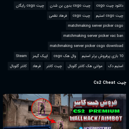
دانلود چیت csgo
چیت csgo بدون بن شدن
چیت csgo رایگان
چیت csgo استیم
چیت csgo
فرهاد نظمی
matchmaking server picker csgo
matchmaking server picker vac ban
matchmaking server picker csgo download
10 بازی پرفروش برتر استیم
وال هک csgo
اپیک گیمز
Steam
استیم دک
مولتی هک کانتر گلوبال
چیت کانتر
فرهاد
کانتر گلوبال
چیت Cs2 Cheat