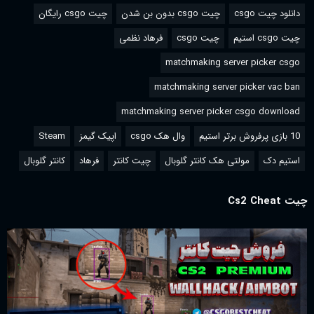
دانلود چیت csgo
چیت csgo بدون بن شدن
چیت csgo رایگان
چیت csgo استیم
چیت csgo
فرهاد نظمی
matchmaking server picker csgo
matchmaking server picker vac ban
matchmaking server picker csgo download
10 بازی پرفروش برتر استیم
وال هک csgo
اپیک گیمز
Steam
استیم دک
مولتی هک کانتر گلوبال
چیت کانتر
فرهاد
کانتر گلوبال
چیت Cs2 Cheat