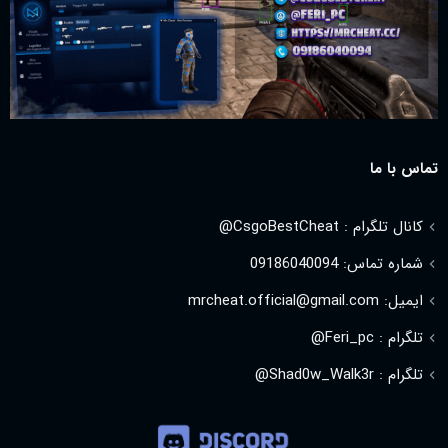
تماس با ما
کانال تلگرام : CsgoBestCheat@
شماره تماس: 09186040094
ایمیل: mrcheat.official@gmail.com
تلگرام : Feri_pc@
تلگرام : Shad0w_Walk3r@