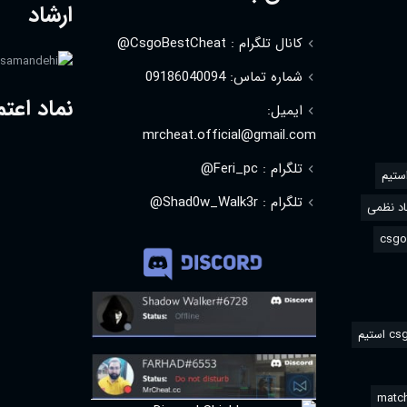
ارشاد
کانال تلگرام : CsgoBestCheat@
شماره تماس: 09186040094
نماد اعتم
ایمیل:
mrcheat.official@gmail.com
تلگرام : Feri_pc@
استیم
تلگرام : Shad0w_Walk3r@
د نظمی
match