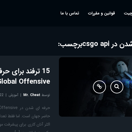
چیت
قوانین و مقررات
تماس با ما
ر csgo api
برچسب:
Global Offensive
توسط
Mr. Cheat
آموزش
22
حاضر جهان است. اما فقط تعداد 
اکثر آنان کاری برای پیشرفت م