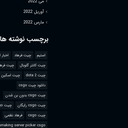
می 2022
آوریل 2022
مارس 2022
برچسب نوشته ها
استیم
چیت فرهاد
اخبار 
چیت کانتر گلوبال
چیت فرها
چیت dota 2
چیت اسکین csgo
دانلود چیت csgo
چیت csgo بدون بن شدن
چیت csgo رایگان
چیت csgo استیم
چیت csgo
فرهاد نظمی
making server picker csgo