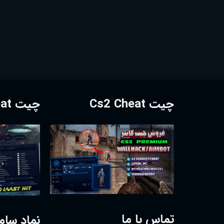
چیت Cs2 Cheat
چیت Dota2 Cheat
تماس با ما
نماد سام