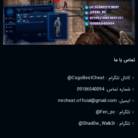
تماس با ما
کانال تلگرام : CsgoBestCheat@
شماره تماس: 09186040094
ایمیل: mrcheat.official@gmail.com
تلگرام : Feri_pc@
تلگرام : Shad0w_Walk3r@