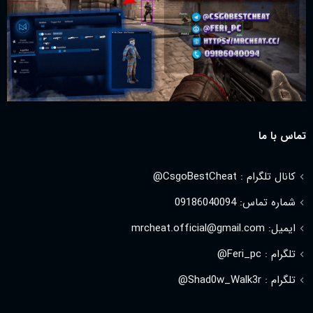
تماس با ما
کانال تلگرام : CsgoBestCheat@
شماره تماس: 09186040094
ایمیل: mrcheat.official@gmail.com
تلگرام : Feri_pc@
تلگرام : Shad0w_Walk3r@