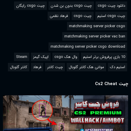
دانلود چیت csgo
چیت csgo بدون بن شدن
چیت csgo رایگان
چیت csgo استیم
چیت csgo
فرهاد نظمی
matchmaking server picker csgo
matchmaking server picker vac ban
matchmaking server picker csgo download
10 بازی پرفروش برتر استیم
وال هک csgo
اپیک گیمز
Steam
استیم دک
مولتی هک کانتر گلوبال
چیت کانتر
فرهاد
کانتر گلوبال
چیت Cs2 Cheat