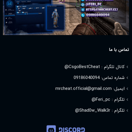
تماس با ما
کانال تلگرام : CsgoBestCheat@
شماره تماس: 09186040094
ایمیل: mrcheat.official@gmail.com
تلگرام : Feri_pc@
تلگرام : Shad0w_Walk3r@