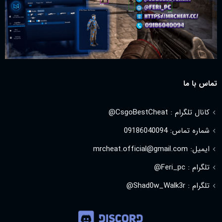
تماس با ما
کانال تلگرام : CsgoBestCheat@
شماره تماس: 09186040094
ایمیل: mrcheat.official@gmail.com
تلگرام : Feri_pc@
تلگرام : Shad0w_Walk3r@