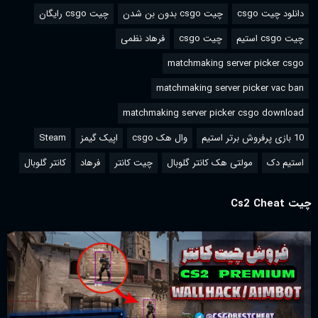
دانلود چیت csgo
چیت csgo بدون بن شدن
چیت csgo رایگان
چیت csgo استیم
چیت csgo
فرهاد نظمی
matchmaking server picker csgo
matchmaking server picker vac ban
matchmaking server picker csgo download
10 بازی پرفروش برتر استیم
وال هک csgo
اپیک گیمز
Steam
استیم دک
مولتی هک کانتر گلوبال
چیت کانتر
فرهاد
کانتر گلوبال
چیت Cs2 Cheat