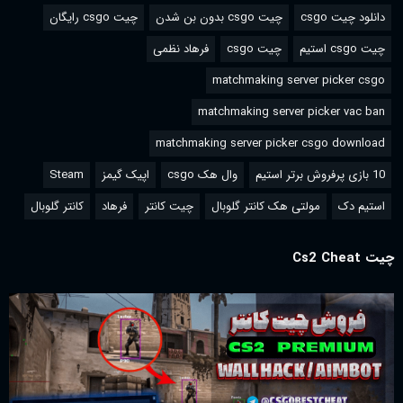
دانلود چیت csgo
چیت csgo بدون بن شدن
چیت csgo رایگان
چیت csgo استیم
چیت csgo
فرهاد نظمی
matchmaking server picker csgo
matchmaking server picker vac ban
matchmaking server picker csgo download
10 بازی پرفروش برتر استیم
وال هک csgo
اپیک گیمز
Steam
استیم دک
مولتی هک کانتر گلوبال
چیت کانتر
فرهاد
کانتر گلوبال
چیت Cs2 Cheat