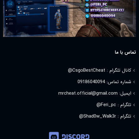
تماس با ما
کانال تلگرام : CsgoBestCheat@
شماره تماس: 09186040094
ایمیل: mrcheat.official@gmail.com
تلگرام : Feri_pc@
تلگرام : Shad0w_Walk3r@