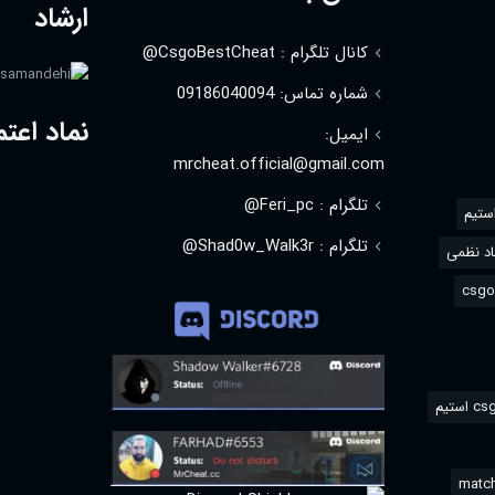
ارشاد
کانال تلگرام : CsgoBestCheat@
شماره تماس: 09186040094
نماد اعتم
ایمیل:
mrcheat.official@gmail.com
تلگرام : Feri_pc@
استیم
تلگرام : Shad0w_Walk3r@
د نظمی
match