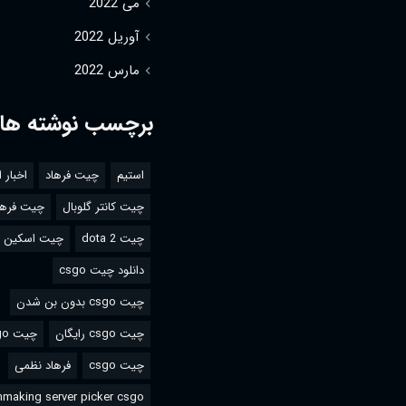
می 2022
آوریل 2022
مارس 2022
برچسب نوشته ها
استیم
چیت فرهاد
اخبار 
چیت کانتر گلوبال
چیت فرها
چیت dota 2
چیت اسکین csgo
دانلود چیت csgo
چیت csgo بدون بن شدن
چیت csgo رایگان
چیت csgo استیم
چیت csgo
فرهاد نظمی
making server picker csgo