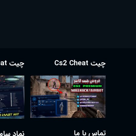
چیت Cs2 Cheat
چیت Dota2 Cheat
تماس با ما
نماد سام