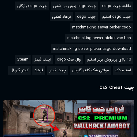
دانلود چیت csgo
چیت csgo بدون بن شدن
چیت csgo رایگان
چیت csgo استیم
چیت csgo
فرهاد نظمی
matchmaking server picker csgo
matchmaking server picker vac ban
matchmaking server picker csgo download
10 بازی پرفروش برتر استیم
وال هک csgo
اپیک گیمز
Steam
استیم دک
مولتی هک کانتر گلوبال
چیت کانتر
فرهاد
کانتر گلوبال
چیت Cs2 Cheat