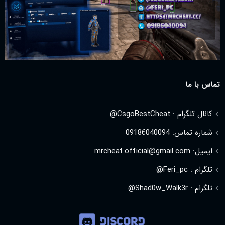
تماس با ما
کانال تلگرام : CsgoBestCheat@
شماره تماس: 09186040094
ایمیل: mrcheat.official@gmail.com
تلگرام : Feri_pc@
تلگرام : Shad0w_Walk3r@