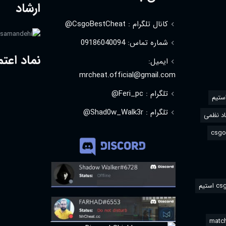
ارشاد
کانال تلگرام : CsgoBestCheat@
شماره تماس: 09186040094
نماد اعتم
ایمیل:
mrcheat.official@gmail.com
تلگرام : Feri_pc@
استیم
تلگرام : Shad0w_Walk3r@
د نظمی
match