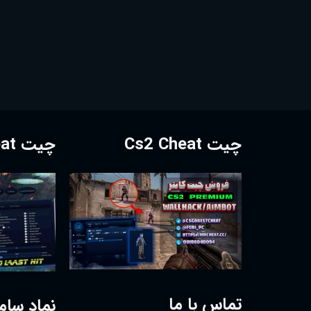
چیت Cs2 Cheat
چیت Dota2 Cheat
تماس با ما
نماد سام