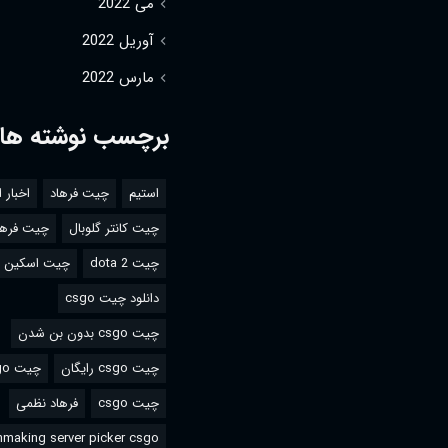
می 2022
آوریل 2022
مارس 2022
برچسب نوشته ها
استیم
چیت فرهاد
اخبار 
چیت کانتر گلوبال
چیت فرها
چیت dota 2
چیت اسکین csgo
دانلود چیت csgo
چیت csgo بدون بن شدن
چیت csgo رایگان
چیت csgo استیم
چیت csgo
فرهاد نظمی
making server picker csgo