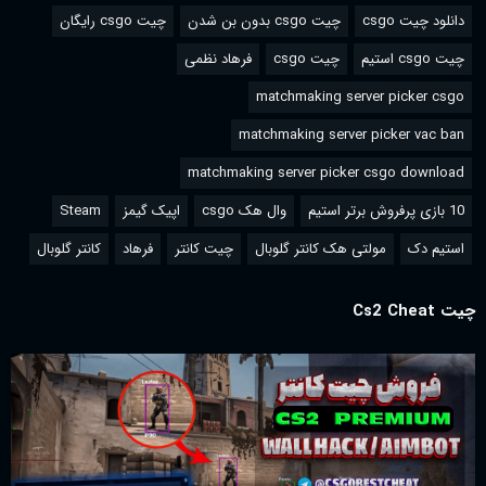
دانلود چیت csgo
چیت csgo بدون بن شدن
چیت csgo رایگان
چیت csgo استیم
چیت csgo
فرهاد نظمی
matchmaking server picker csgo
matchmaking server picker vac ban
matchmaking server picker csgo download
10 بازی پرفروش برتر استیم
وال هک csgo
اپیک گیمز
Steam
استیم دک
مولتی هک کانتر گلوبال
چیت کانتر
فرهاد
کانتر گلوبال
چیت Cs2 Cheat