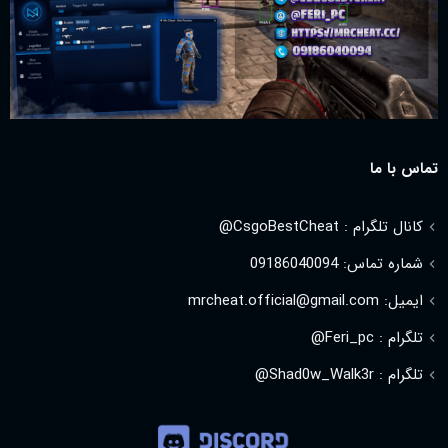
تماس با ما
کانال تلگرام : CsgoBestCheat@
شماره تماس: 09186040094
ایمیل: mrcheat.official@gmail.com
تلگرام : Feri_pc@
تلگرام : Shad0w_Walk3r@