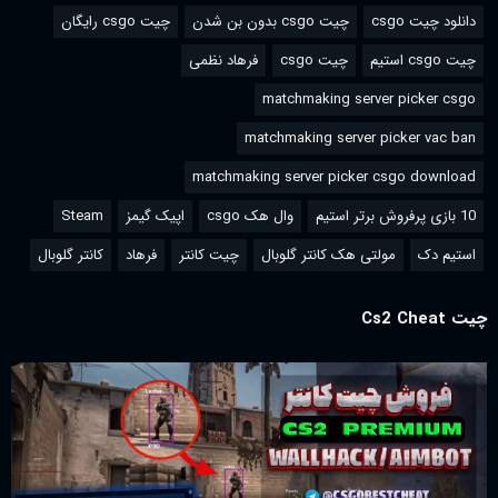
دانلود چیت csgo
چیت csgo بدون بن شدن
چیت csgo رایگان
چیت csgo استیم
چیت csgo
فرهاد نظمی
matchmaking server picker csgo
matchmaking server picker vac ban
matchmaking server picker csgo download
10 بازی پرفروش برتر استیم
وال هک csgo
اپیک گیمز
Steam
استیم دک
مولتی هک کانتر گلوبال
چیت کانتر
فرهاد
کانتر گلوبال
چیت Cs2 Cheat