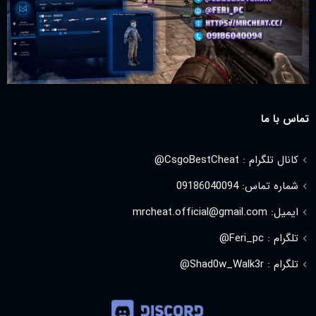
تماس با ما
کانال تلگرام : CsgoBestCheat@
شماره تماس: 09186040094
ایمیل: mrcheat.official@gmail.com
تلگرام : Feri_pc@
تلگرام : Shad0w_Walk3r@