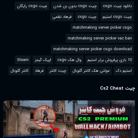
دانلود چیت csgo
چیت csgo بدون بن شدن
چیت csgo رایگان
چیت csgo استیم
چیت csgo
فرهاد نظمی
matchmaking server picker csgo
matchmaking server picker vac ban
matchmaking server picker csgo download
10 بازی پرفروش برتر استیم
وال هک csgo
اپیک گیمز
Steam
استیم دک
مولتی هک کانتر گلوبال
چیت کانتر
فرهاد
کانتر گلوبال
چیت Cs2 Cheat