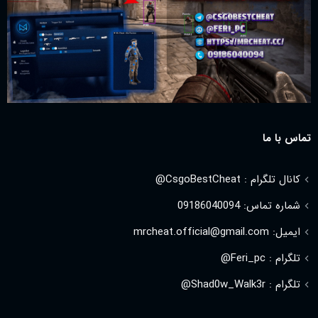
تماس با ما
کانال تلگرام : CsgoBestCheat@
شماره تماس: 09186040094
ایمیل: mrcheat.official@gmail.com
تلگرام : Feri_pc@
تلگرام : Shad0w_Walk3r@