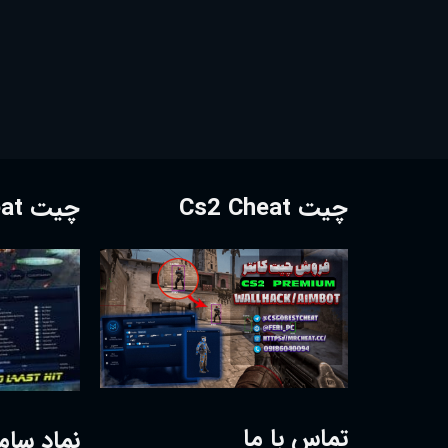
چیت Cs2 Cheat
چیت Dota2 Cheat
تماس با ما
نماد سام