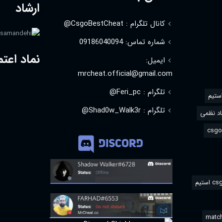
ارشاد
کانال تلگرام : CsgoBestCheat@
شماره تماس: 09186040094
نماد اعتم
ایمیل:
mrcheat.official@gmail.com
تلگرام : Feri_pc@
استیم
تلگرام : Shad0w_Walk3r@
د نظمی
match