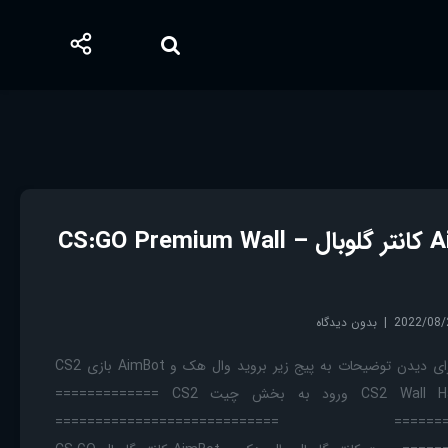
وال هک و AimBot کانتر گلوبال – CS:GO Premium Wall
2022/08/
بدون دیدگاه
آپدیت چیت CS2 امد لطفا برای دیدن توضیحات به پیج زیر بروید وال هک و AimBot بازی CS2
آپدیت – CS2 Wall Hack / Aimbot ورود به بخش چیت CS2 =============
============================ ==========