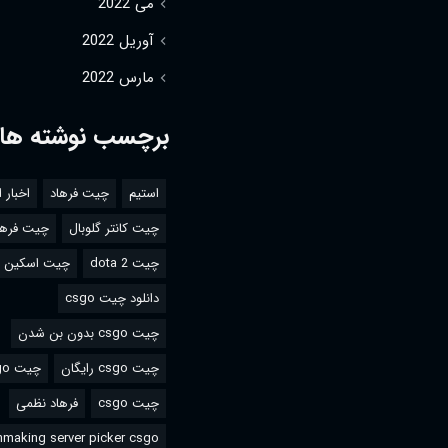
می 2022
آوریل 2022
مارس 2022
برچسب نوشته ها
استیم
چیت فرهاد
اخبار 
چیت کانتر گلوبال
چیت فرها
چیت dota 2
چیت اسکین csgo
دانلود چیت csgo
چیت csgo بدون بن شدن
چیت csgo رایگان
چیت csgo استیم
چیت csgo
فرهاد نظمی
making server picker csgo