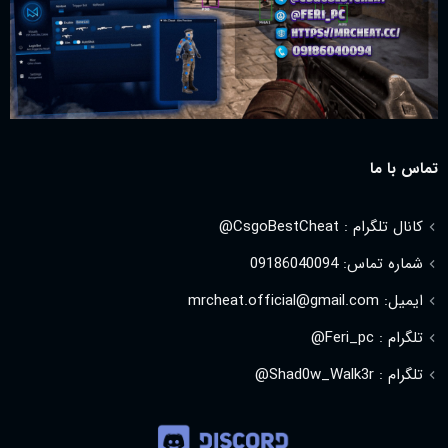
تماس با ما
کانال تلگرام : CsgoBestCheat@
شماره تماس: 09186040094
ایمیل: mrcheat.official@gmail.com
تلگرام : Feri_pc@
تلگرام : Shad0w_Walk3r@