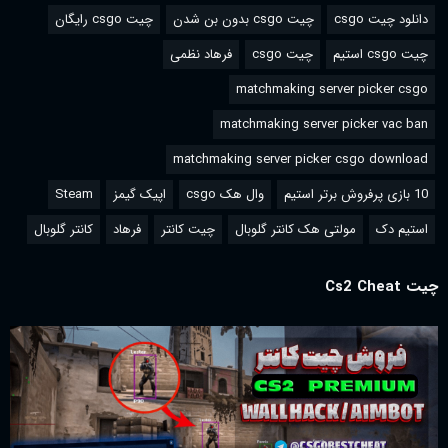
دانلود چیت csgo
چیت csgo بدون بن شدن
چیت csgo رایگان
چیت csgo استیم
چیت csgo
فرهاد نظمی
matchmaking server picker csgo
matchmaking server picker vac ban
matchmaking server picker csgo download
10 بازی پرفروش برتر استیم
وال هک csgo
اپیک گیمز
Steam
استیم دک
مولتی هک کانتر گلوبال
چیت کانتر
فرهاد
کانتر گلوبال
چیت Cs2 Cheat