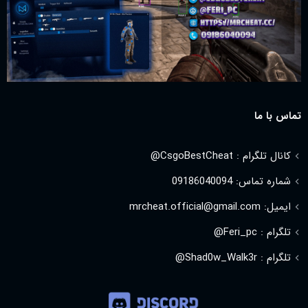
تماس با ما
کانال تلگرام : CsgoBestCheat@
شماره تماس: 09186040094
ایمیل: mrcheat.official@gmail.com
تلگرام : Feri_pc@
تلگرام : Shad0w_Walk3r@