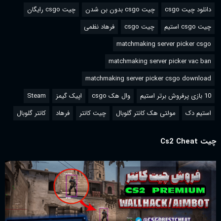
دانلود چیت csgo
چیت csgo بدون بن شدن
چیت csgo رایگان
چیت csgo استیم
چیت csgo
فرهاد نظمی
matchmaking server picker csgo
matchmaking server picker vac ban
matchmaking server picker csgo download
10 بازی پرفروش برتر استیم
وال هک csgo
اپیک گیمز
Steam
استیم دک
مولتی هک کانتر گلوبال
چیت کانتر
فرهاد
کانتر گلوبال
چیت Cs2 Cheat