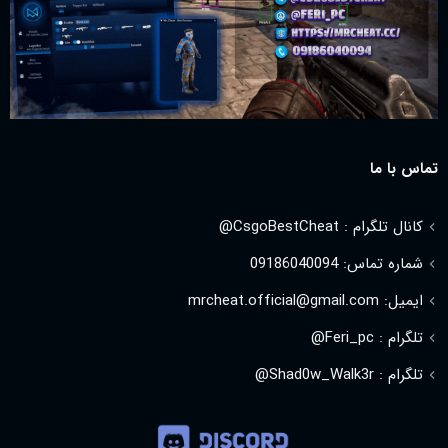
تماس با ما
کانال تلگرام : CsgoBestCheat@
شماره تماس: 09186040094
ایمیل: mrcheat.official@gmail.com
تلگرام : Feri_pc@
تلگرام : Shad0w_Walk3r@