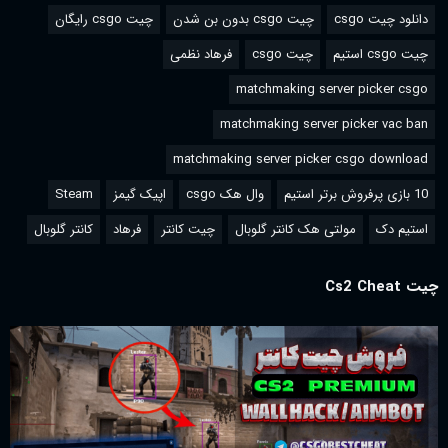
دانلود چیت csgo
چیت csgo بدون بن شدن
چیت csgo رایگان
چیت csgo استیم
چیت csgo
فرهاد نظمی
matchmaking server picker csgo
matchmaking server picker vac ban
matchmaking server picker csgo download
10 بازی پرفروش برتر استیم
وال هک csgo
اپیک گیمز
Steam
استیم دک
مولتی هک کانتر گلوبال
چیت کانتر
فرهاد
کانتر گلوبال
چیت Cs2 Cheat