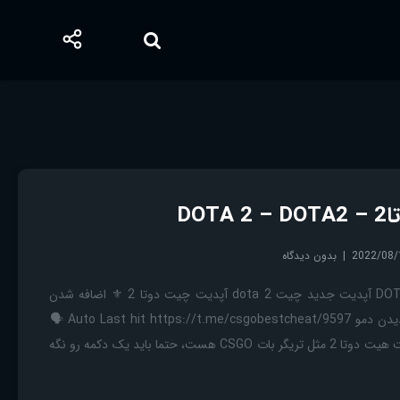
DO
2022/08/
بدون دیدگاه
چیت حرفه ای و پیشرفته DOTA2 آپدیت جدید چیت dota 2 آپدیت چیت دوتا 2 ⚜️ اضافه شدن
Auto Last Hit به چیت 🟢 دیدن دمو Auto Last hit https://t.me/csgobestcheat/9597 🗣
دوستان، یک نکته بگم: اتو لست هیت دوتا 2 مثل تریگر بات CSGO هست، حتما باید یک دکمه رو نگه