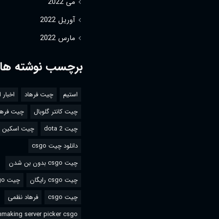
می 2022
آوریل 2022
مارس 2022
برچسب نوشته ها
استیم
چیت فرهاد
اخبار 
چیت کانتر گلوبال
چیت فرها
چیت dota 2
چیت اسکین csgo
دانلود چیت csgo
چیت csgo بدون بن شدن
چیت csgo رایگان
چیت csgo استیم
چیت csgo
فرهاد نظمی
making server picker csgo