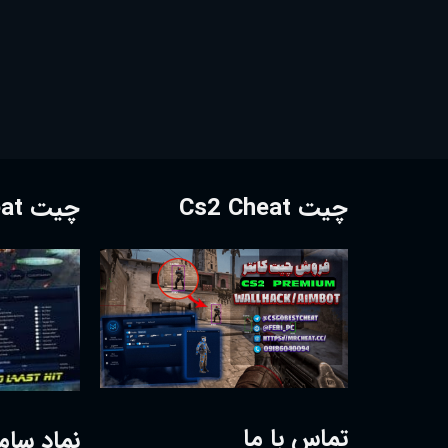
چیت Cs2 Cheat
چیت Dota2 Cheat
تماس با ما
نماد سام